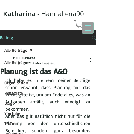
Katharina
- HannaLena90
Beitrag
Alle Beiträge
HannaLena90
Alle Beiträge
12. Jan. 2022
2 Min. Lesezeit
Planung ist das A&O
Marketing
Ich habe es in einem meiner Beiträge 
Organisation
schon erwähnt, dass Planung mit das 
Instagram
Wichtigste ist, um am Ende alles, was an 
Aufgaben anfällt, auch erledigt zu 
Blog
bekommen.
YouTube
Aber das gilt natürlich nicht nur für die 
Planung von den unterschiedlichen 
TikTok
Bereichen, sondern ganz besonders 
Influencer