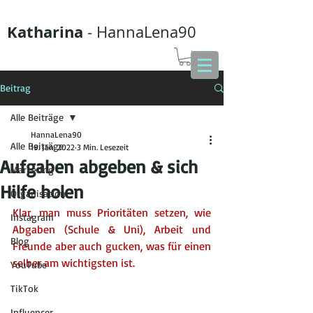
Katharina
- HannaLena90
Beitrag
Alle Beiträge
HannaLena90
Alle Beiträge
19. Jan. 2022
3 Min. Lesezeit
Aufgaben abgeben & sich
Marketing
Hilfe holen
Organisation
Klar, man muss Prioritäten setzen, wie 
Instagram
Abgaben (Schule & Uni), Arbeit und 
Blog
Freunde aber auch gucken, was für einen 
selber am wichtigsten ist.
YouTube
TikTok
Influencer