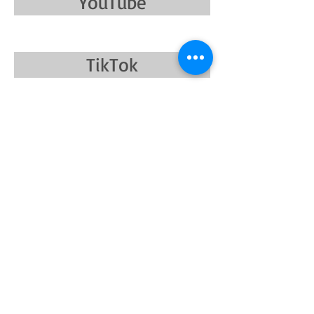
YouTube
TikTok
Instagram
E-Mail:
Info@Katharina-
HannaLena90.com
WhatsApp: +49/175
4822330
In die Mailliste eintragen & eine
kostenlose Analyse deines YouTube