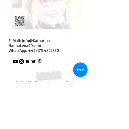
E-Mail:
Info@Katharina-
HannaLena90.com
WhatsApp: +49/175
4822330
In die Mailliste eintragen & eine
kostenlose Analyse deines YouTube
Kanals bekommen