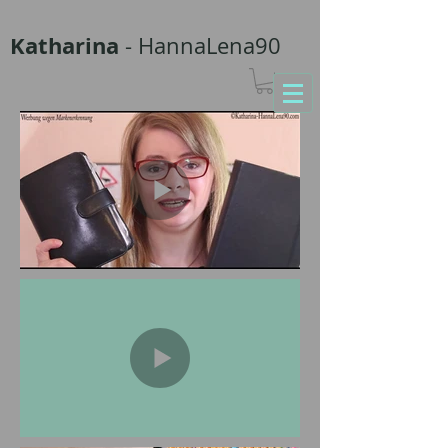
Katharina
- HannaLena90