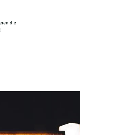
eren die
!