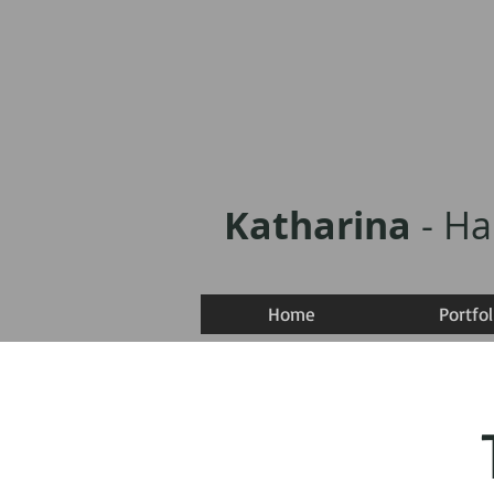
Katharina
- H
Home
Portfol