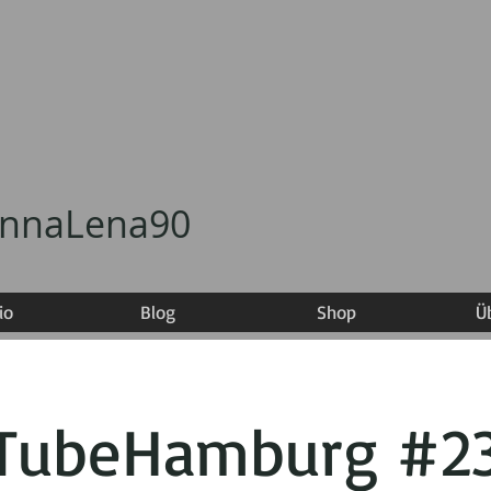
annaLena90
io
Blog
Shop
Ü
TubeHamburg #2