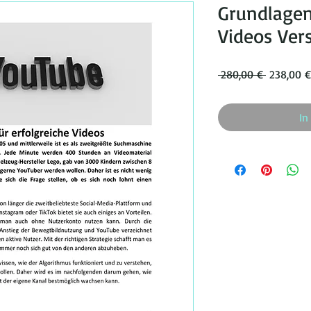
Grundlagen
Videos Ver
Standardp
 280,00 € 
238,00 €
In