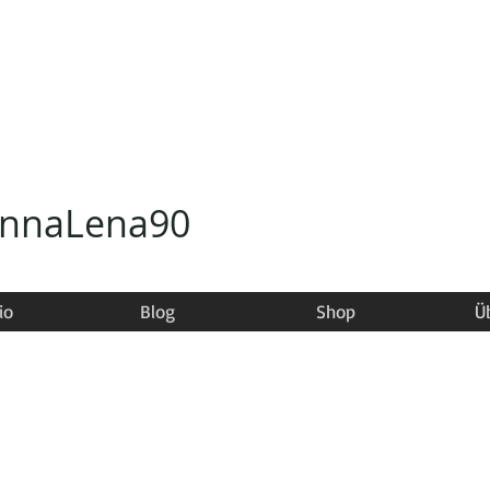
annaLena90
io
Blog
Shop
Ü