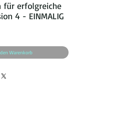
 für erfolgreiche
sion 4 - EINMALIG
reis
Sale-
Preis
 den Warenkorb