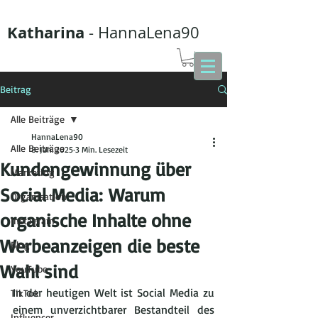
Katharina
- HannaLena90
Beitrag
Alle Beiträge
HannaLena90
Alle Beiträge
8. Jan. 2025
3 Min. Lesezeit
Kundengewinnung über
Marketing
Social Media: Warum
Organisation
organische Inhalte ohne
Instagram
Werbeanzeigen die beste
Blog
Wahl sind
YouTube
In der heutigen Welt ist Social Media zu 
TikTok
einem unverzichtbarer Bestandteil des 
Influencer